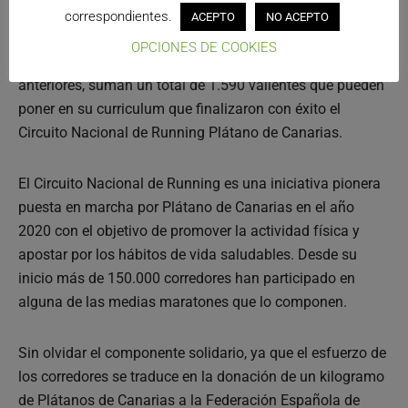
De ellos, fueron 623 los que completaron el reto de
correspondientes.
ACEPTO
NO ACEPTO
terminar las cinco pruebas y conseguir la ansiada
OPCIONES DE COOKIES
medalla conmemorativa. Acumulados a los de los años
anteriores, suman un total de 1.590 valientes que pueden
poner en su curriculum que finalizaron con éxito el
Circuito Nacional de Running Plátano de Canarias.
El Circuito Nacional de Running es una iniciativa pionera
puesta en marcha por Plátano de Canarias en el año
2020 con el objetivo de promover la actividad física y
apostar por los hábitos de vida saludables. Desde su
inicio más de 150.000 corredores han participado en
alguna de las medias maratones que lo componen.
Sin olvidar el componente solidario, ya que el esfuerzo de
los corredores se traduce en la donación de un kilogramo
de Plátanos de Canarias a la Federación Española de