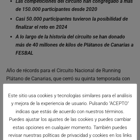
Las competiciones del circuito han congregado a más
de 150.000 participantes desde 2020
Casi 50.000 participantes tuvieron la posibilidad de
finalizar el reto en 2024
A lo largo de la historia del circuito se han donado
más de 40 millones de kilos de Plátanos de Canarias a
FESBAL
Año de récords para el Circuito Nacional de Running
Plátano de Canarias, que cerró su quinta temporada con
unos números que demuestran que correr está más de
moda que nunca: casi 100.000 llegados a meta entre las
Este sitio usa cookies y tecnologías similares para el análisis
cinco pruebas del reto (½ Maratón de Sevilla, e-Dreams
y mejora de la experiencia de usuario. Pulsando "ACEPTO"
Mitja Marató Barcelona by Brooks, Zurich Rock ‘n’ Roll
indicas que estás de acuerdo con nuestros términos.
Running Series Madrid, Medio Maratón Valencia Trinidad
Puedes ajustar los ajustes de las cookies y puedes cambiar
Alfonso Zurich y Behobia – San Sebastián).
estas opciones en cualquier momento. También puedes
revisar nuestras políticas de privacidad y cookies en los links