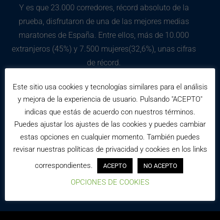
Y es que 23.000 corredores, récord absoluto de la
prueba, disfrutaron de una de las mejores medias
maratones de España. Entre ellos, más de 10.000
extranjeros (45%) y 7.500 mujeres(32,6%), unas cifras
de récord.
Este sitio usa cookies y tecnologías similares para el análisis
En esta ocasión fue nuestro embajador,
Martín Fiz
,
y mejora de la experiencia de usuario. Pulsando "ACEPTO"
quien se enfundó la camiseta oficial del Circuito
indicas que estás de acuerdo con nuestros términos.
Puedes ajustar los ajustes de las cookies y puedes cambiar
Nacional de Running Plátano de Canarias para
estas opciones en cualquier momento. También puedes
volar sobre el asfalto de Barcelona y conseguir la
revisar nuestras políticas de privacidad y cookies en los links
segunda de las monedas que le darán acceso a la
correspondientes.
ACEPTO
NO ACEPTO
súper medalla final del circuito.
OPCIONES DE COOKIES